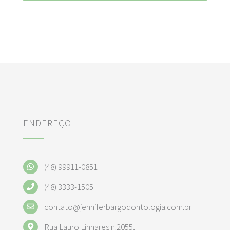
ENDEREÇO
(48) 99911-0851
(48) 3333-1505
contato@jenniferbargodontologia.com.br
Rua Lauro Linhares n.2055,