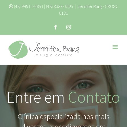
Skip
(48) 99911-0851
| (48) 3333-1505
|
Jennifer Barg - CROSC
6131
to
content
Facebook
Instagram
Entre em
Contato
Clínica especializada nos mais
diversos procedimentos em